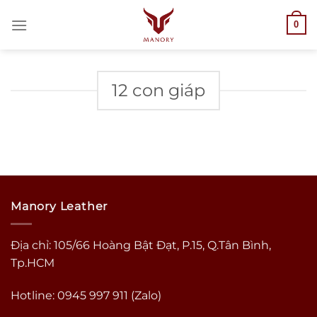
Bỏ
0
qua
nội
dung
12 con giáp
Manory Leather
Địa chỉ: 105/66 Hoàng Bật Đạt, P.15, Q.Tân Bình,
Tp.HCM
Hotline: 0945 997 911 (Zalo)