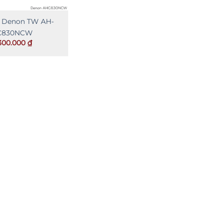
a Denon TW AH-
C830NCW
300.000
₫