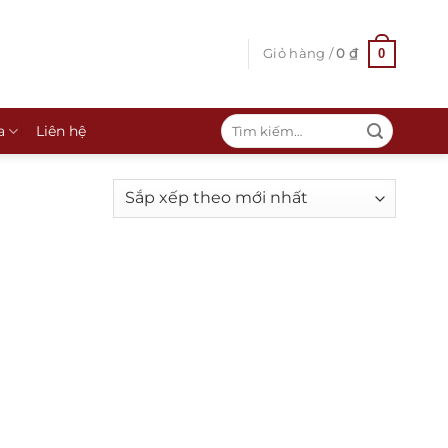
0
Giỏ hàng /
0
₫
Tìm
a
Liên hệ
kiếm: