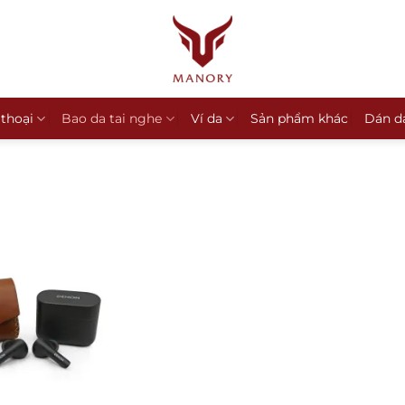
 thoại
Bao da tai nghe
Ví da
Sản phẩm khác
Dán d