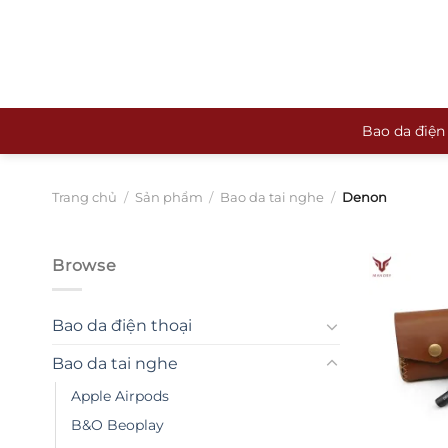
Bỏ
qua
nội
dung
Bao da điện
Trang chủ
/
Sản phẩm
/
Bao da tai nghe
/
Denon
Browse
Bao da điện thoại
Bao da tai nghe
Apple Airpods
B&O Beoplay