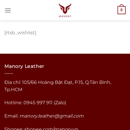
Bỏ
0
qua
nội
dung
[rtsb_wishlist]
Manory Leather
Địa chỉ: 105/66 Hoàng Bật Đạt, P.15, Q.Tân Bình,
Tp.HCM
Hotline: 0945 997 911 (Zalo)
Email:
manory.leather@gmail.com
Shopee:
shopee.com/manory.vn