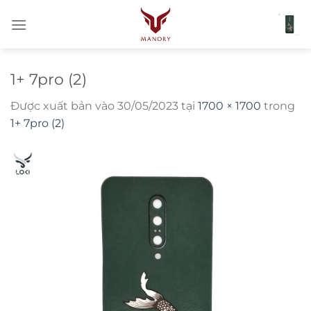
Bỏ
qua
nội
dung
1+ 7pro (2)
Được xuất bản vào
30/05/2023
tại
1700 × 1700
trong
1+ 7pro (2)