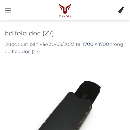
Bỏ
qua
nội
dung
bd fold dọc (27)
Được xuất bản vào
30/05/2023
tại
1700 × 1700
trong
bd fold dọc (27)