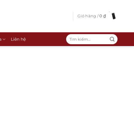
Giỏ hàng /
0
₫
Tìm
a
Liên hệ
kiếm: