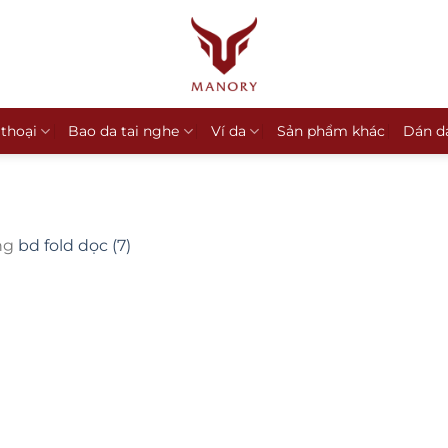
 thoại
Bao da tai nghe
Ví da
Sản phẩm khác
Dán d
ng
bd fold dọc (7)