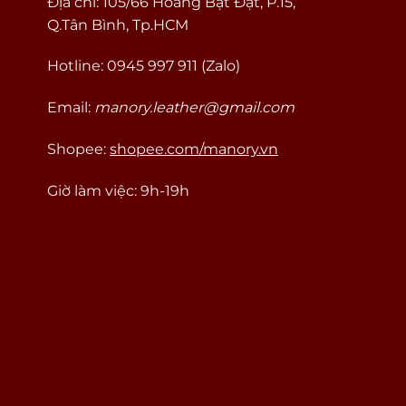
Địa chỉ: 105/66 Hoàng Bật Đạt, P.15,
Q.Tân Bình, Tp.HCM
Hotline: 0945 997 911 (Zalo)
Email:
manory.leather@gmail.com
Shopee:
shopee.com/manory.vn
Giờ làm việc: 9h-19h