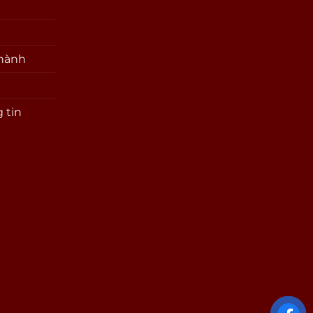
 hành
 tin