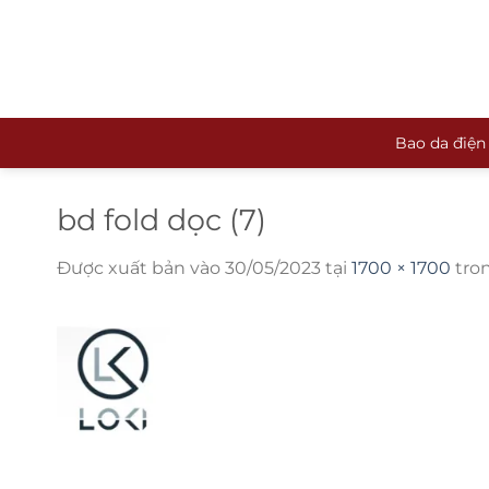
Bỏ
qua
nội
dung
Bao da điện
bd fold dọc (7)
Được xuất bản vào
30/05/2023
tại
1700 × 1700
tro