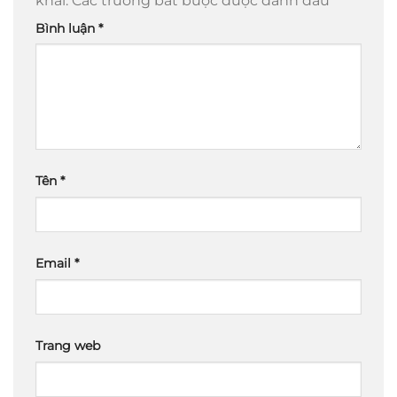
khai.
Các trường bắt buộc được đánh dấu
*
Bình luận
*
Tên
*
Email
*
Trang web