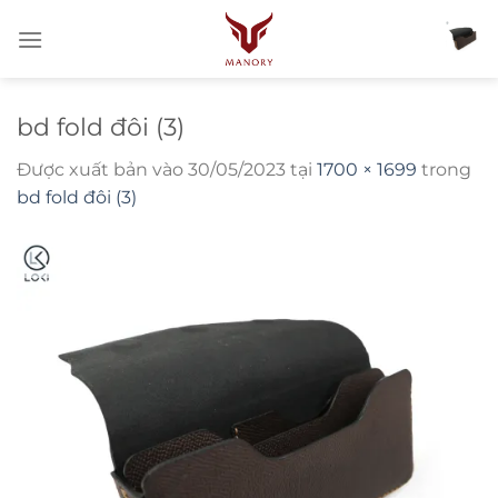
Bỏ
qua
nội
dung
bd fold đôi (3)
Được xuất bản vào
30/05/2023
tại
1700 × 1699
trong
bd fold đôi (3)