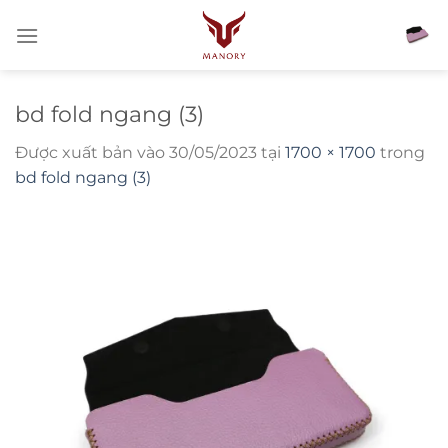
Bỏ
qua
nội
dung
bd fold ngang (3)
Được xuất bản vào
30/05/2023
tại
1700 × 1700
trong
bd fold ngang (3)