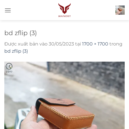
Bỏ
qua
nội
dung
bd zflip (3)
Được xuất bản vào
30/05/2023
tại
1700 × 1700
trong
bd zflip (3)