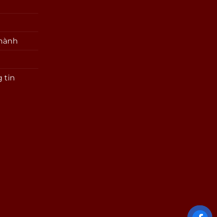
 hành
 tin