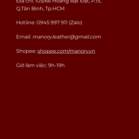
Địa chỉ: 105/66 Hoàng Bật Đạt, P.15,
Q.Tân Bình, Tp.HCM
Hotline: 0945 997 911 (Zalo)
Email:
manory.leather@gmail.com
Shopee:
shopee.com/manory.vn
Giờ làm việc: 9h-19h