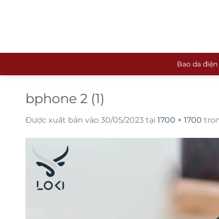
Bỏ
qua
nội
dung
Bao da điện
bphone 2 (1)
Được xuất bản vào
30/05/2023
tại
1700 × 1700
tro