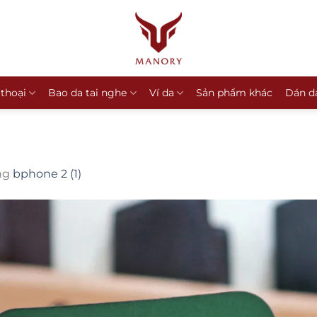
 thoại
Bao da tai nghe
Ví da
Sản phẩm khác
Dán d
ng
bphone 2 (1)