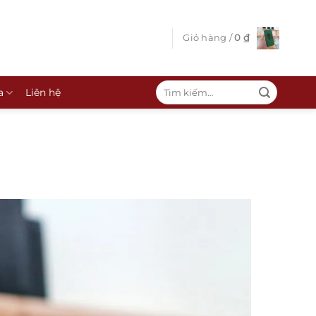
Giỏ hàng /
0
₫
Tìm
a
Liên hệ
kiếm: