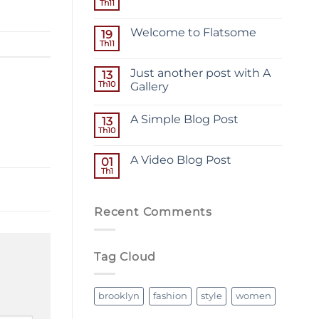
Th11
Welcome to Flatsome
19
Th11
Just another post with A
13
Th10
Gallery
A Simple Blog Post
13
Th10
A Video Blog Post
01
Th1
Recent Comments
Tag Cloud
brooklyn
fashion
style
women