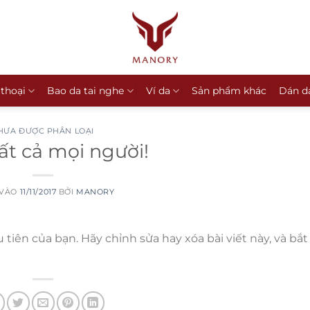
 thoại
Bao da tai nghe
Ví da
Sản phẩm khác
Dán d
HƯA ĐƯỢC PHÂN LOẠI
ất cả mọi người!
 VÀO
11/11/2017
BỞI
MANORY
tiên của bạn. Hãy chỉnh sửa hay xóa bài viết này, và bắt