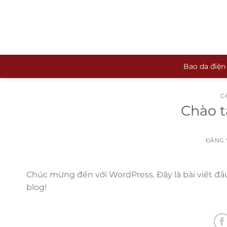
Bỏ
qua
nội
dung
Bao da điện
C
Chào t
ĐĂNG
Chúc mừng đến với WordPress. Đây là bài viết đầu 
blog!