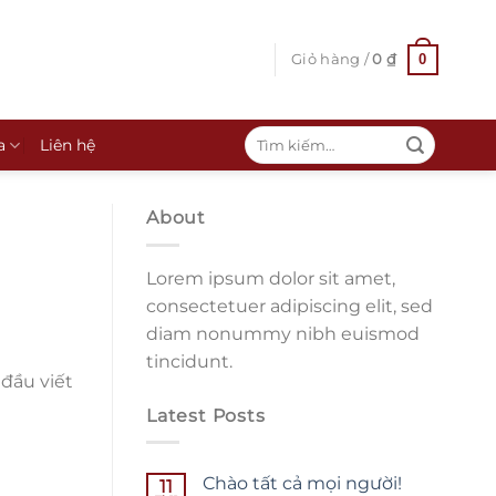
0
Giỏ hàng /
0
₫
Tìm
a
Liên hệ
kiếm:
About
Lorem ipsum dolor sit amet,
consectetuer adipiscing elit, sed
diam nonummy nibh euismod
tincidunt.
 đầu viết
Latest Posts
Chào tất cả mọi người!
11