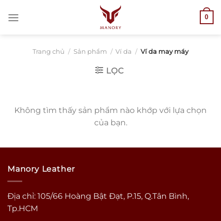
Bỏ
0
qua
nội
dung
Trang chủ
/
Sản phẩm
/
Ví da
/
Ví da may máy
LỌC
Không tìm thấy sản phẩm nào khớp với lựa chọn
của bạn.
Manory Leather
Địa chỉ: 105/66 Hoàng Bật Đạt, P.15, Q.Tân Bình,
Tp.HCM