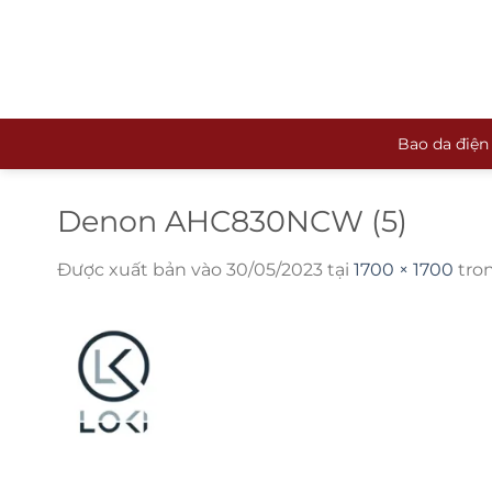
Bỏ
qua
nội
dung
Bao da điện
Denon AHC830NCW (5)
Được xuất bản vào
30/05/2023
tại
1700 × 1700
tro