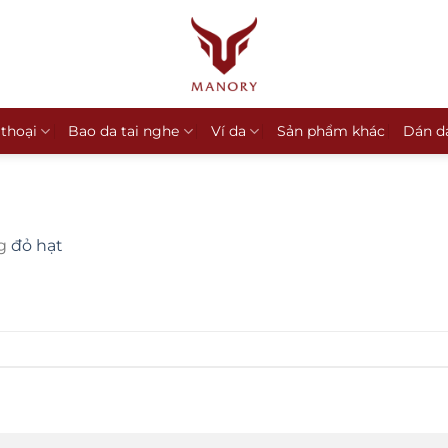
 thoại
Bao da tai nghe
Ví da
Sản phẩm khác
Dán d
ng
đỏ hạt