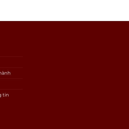
 hành
 tin