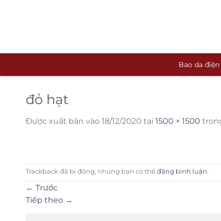
Bỏ
qua
nội
dung
Bao da điện
đỏ hạt
Được xuất bản vào
18/12/2020
tại
1500 × 1500
tro
Trackback đã bị đóng, nhưng bạn có thể
đăng bình luận
.
←
Trước
Tiếp theo
→