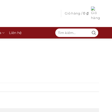
Giỏ hàng /
0
₫
Tìm
a
Liên hệ
kiếm: