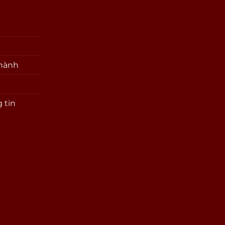
 hành
 tin