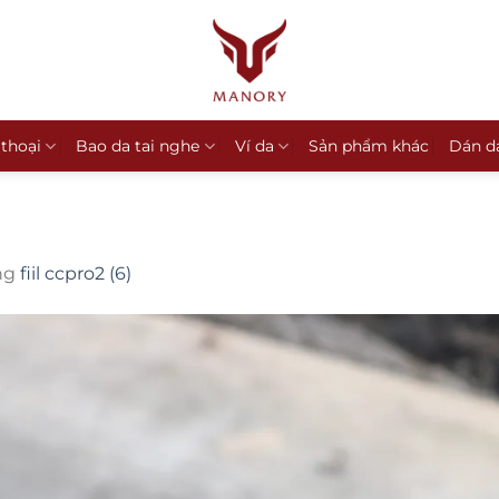
 thoại
Bao da tai nghe
Ví da
Sản phẩm khác
Dán d
ng
fiil ccpro2 (6)