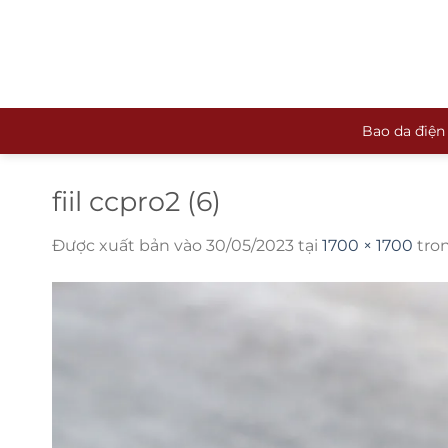
Bỏ
qua
nội
dung
Bao da điện
fiil ccpro2 (6)
Được xuất bản vào
30/05/2023
tại
1700 × 1700
tro