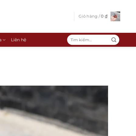
Giỏ hàng /
0
₫
Tìm
a
Liên hệ
kiếm: