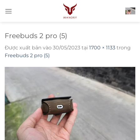
Bỏ
qua
nội
dung
Freebuds 2 pro (5)
Được xuất bản vào
30/05/2023
tại
1700 × 1133
trong
Freebuds 2 pro (5)