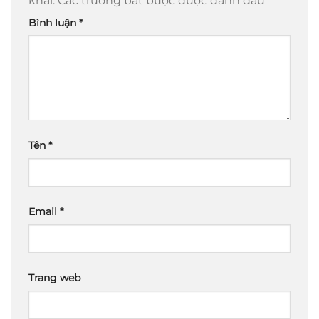
khai.
Các trường bắt buộc được đánh dấu
*
Bình luận
*
Tên
*
Email
*
Trang web