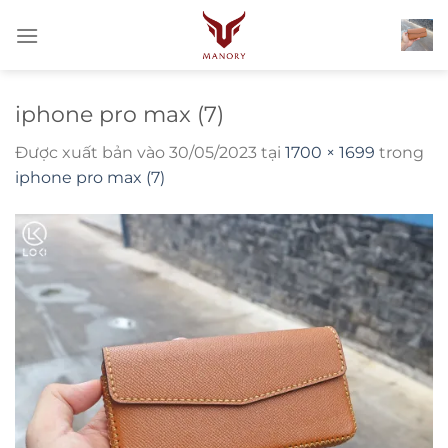
Bỏ
qua
nội
dung
iphone pro max (7)
Được xuất bản vào
30/05/2023
tại
1700 × 1699
trong
iphone pro max (7)