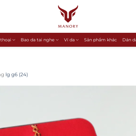
 thoại
Bao da tai nghe
Ví da
Sản phẩm khác
Dán d
ng
lg g6 (24)