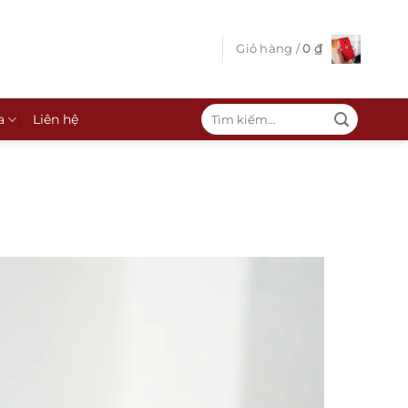
Giỏ hàng /
0
₫
Tìm
a
Liên hệ
kiếm: