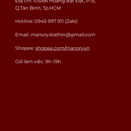
Địa chỉ: 105/66 Hoàng Bật Đạt, P.15,
Q.Tân Bình, Tp.HCM
Hotline: 0945 997 911 (Zalo)
Email:
manory.leather@gmail.com
Shopee:
shopee.com/manory.vn
Giờ làm việc: 9h-19h