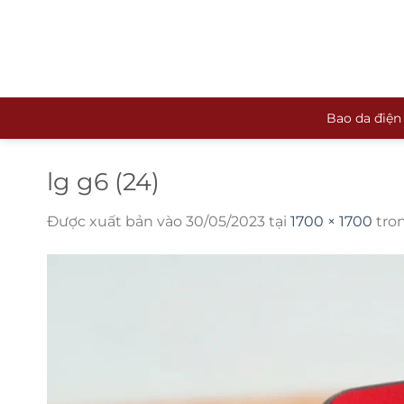
Bỏ
qua
nội
dung
Bao da điện
lg g6 (24)
Được xuất bản vào
30/05/2023
tại
1700 × 1700
tro