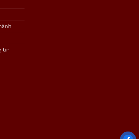
 hành
 tin