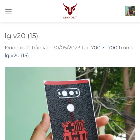
Bỏ
qua
nội
dung
lg v20 (15)
Được xuất bản vào
30/05/2023
tại
1700 × 1700
trong
lg v20 (15)