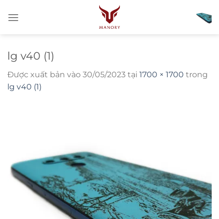
Bỏ
qua
nội
dung
lg v40 (1)
Được xuất bản vào
30/05/2023
tại
1700 × 1700
trong
lg v40 (1)