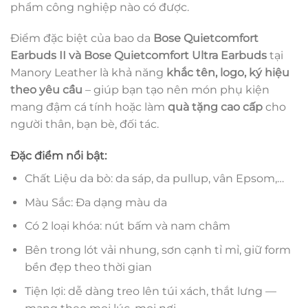
phẩm công nghiệp nào có được.
Điểm đặc biệt của bao da
Bose Quietcomfort
Earbuds II và Bose Quietcomfort Ultra Earbuds
tại
Manory Leather là khả năng
khắc tên, logo, ký hiệu
theo yêu cầu
– giúp bạn tạo nên món phụ kiện
mang đậm cá tính hoặc làm
quà tặng cao cấp
cho
người thân, bạn bè, đối tác.
Đặc
điểm nổi bật:
Chất Liệu da bò: da sáp, da pullup, vân Epsom,…
Màu Sắc: Đa dạng màu da
Có 2 loại khóa: nút bấm và nam châm
Bên trong lót vải nhung, sơn cạnh tỉ mỉ, giữ form
bền đẹp theo thời gian
Tiện lợi: dễ dàng treo lên túi xách, thắt lưng —