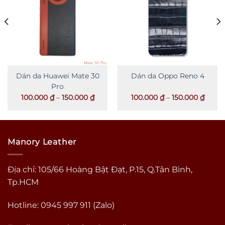
Dán da Huawei Mate 30
Dán da Oppo Reno 4
Pro
ảng
Khoảng
Khoả
100.000
₫
–
150.000
₫
100.000
₫
–
150.000
₫
giá:
giá:
từ
từ
000 ₫
100.000 ₫
100.0
đến
đến
000 ₫
150.000 ₫
150.0
Manory Leather
Địa chỉ: 105/66 Hoàng Bật Đạt, P.15, Q.Tân Bình,
Tp.HCM
Hotline: 0945 997 911 (Zalo)