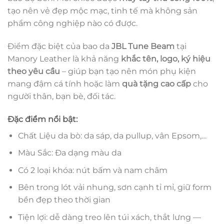
tạo nên vẻ đẹp mộc mạc, tinh tế mà không sản
phẩm công nghiệp nào có được.
Điểm đặc biệt của bao da
JBL Tune Beam
tại
Manory Leather là khả năng
khắc tên, logo, ký hiệu
theo yêu cầu
– giúp bạn tạo nên món phụ kiện
mang đậm cá tính hoặc làm
quà tặng cao cấp
cho
người thân, bạn bè, đối tác.
Đặc
điểm nổi bật:
Chất Liệu da bò: da sáp, da pullup, vân Epsom,…
Màu Sắc: Đa dạng màu da
Có 2 loại khóa: nút bấm và nam châm
Bên trong lót vải nhung, sơn cạnh tỉ mỉ, giữ form
bền đẹp theo thời gian
Tiện lợi: dễ dàng treo lên túi xách, thắt lưng —