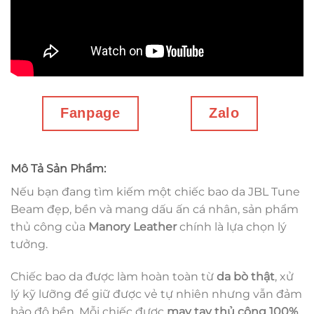
Fanpage
Zalo
Mô Tả Sản Phẩm:
Nếu bạn đang tìm kiếm một chiếc bao da JBL Tune
Beam đẹp, bền và
mang dấu ấn cá nhân, sản phẩm
thủ công của
Manory Leather
chính là lựa chọn lý
tưởng.
Chiếc bao da được làm hoàn toàn từ
da bò thật
, xử
lý kỹ lưỡng để giữ được vẻ tự nhiên nhưng vẫn đảm
bảo độ bền. Mỗi chiếc được
may tay thủ công 100%
,