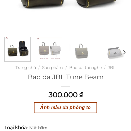
Trang chủ
/
Sản phẩm
/
Bao da tai nghe
/
JBL
Bao da JBL Tune Beam
300.000
₫
Ảnh màu da phóng to
Loại khóa
: Nút bấm