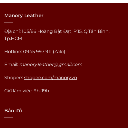
000 ₫
100.000 ₫
100.0
đến
đến
000 ₫
150.000 ₫
150.0
Manory Leather
Địa chỉ: 105/66 Hoàng Bật Đạt, P.15, Q.Tân Bình,
Tp.HCM
Hotline: 0945 997 911 (Zalo)
Email:
manory.leather@gmail.com
Shopee:
shopee.com/manory.vn
Giờ làm việc: 9h-19h
Bản đồ