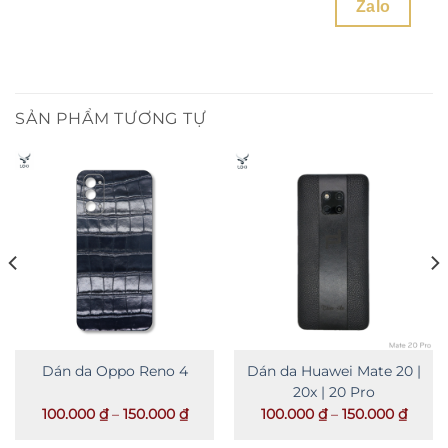
Zalo
SẢN PHẨM TƯƠNG TỰ
Dán da Oppo Reno 4
Dán da Huawei Mate 20 |
20x | 20 Pro
ảng
Khoảng
Khoả
100.000
₫
–
150.000
₫
100.000
₫
–
150.000
₫
giá:
giá:
từ
từ