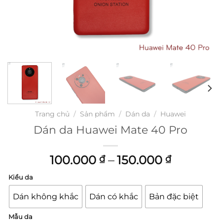
Trang chủ
/
Sản phẩm
/
Dán da
/
Huawei
Dán da Huawei Mate 40 Pro
Khoảng
100.000
–
150.000
₫
₫
giá:
Kiểu da
từ
100.000
Dán không khắc
Dán có khắc
Bản đặc biệt
đến
150.000 
Mẫu da