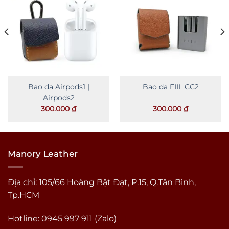
Bao da Airpods1 |
Bao da FIIL CC2
Airpods2
ảng
300.000
₫
300.000
₫
000 ₫
000 ₫
Manory Leather
Địa chỉ: 105/66 Hoàng Bật Đạt, P.15, Q.Tân Bình,
Tp.HCM
Hotline: 0945 997 911 (Zalo)