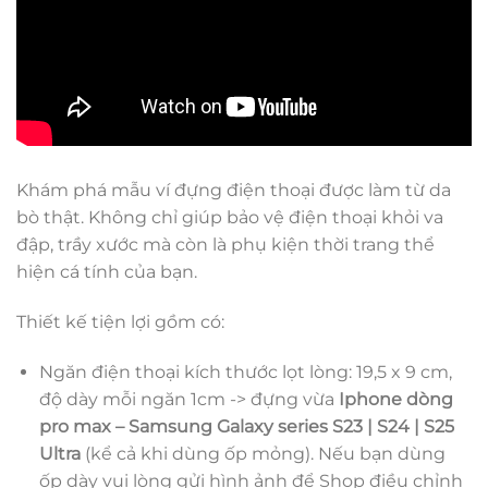
Khám phá mẫu ví đựng điện thoại được làm từ da
bò thật. Không chỉ giúp bảo vệ điện thoại khỏi va
đập, trầy xước mà còn là phụ kiện thời trang thể
hiện cá tính của bạn.
Thiết kế tiện lợi gồm có:
Ngăn điện thoại kích thước lọt lòng: 19,5 x 9 cm,
độ dày mỗi ngăn 1cm -> đựng vừa
Iphone dòng
pro max – Samsung Galaxy series S23 | S24 | S25
Ultra
(kể cả khi dùng ốp mỏng). Nếu bạn dùng
ốp dày vui lòng gửi hình ảnh để Shop điều chỉnh