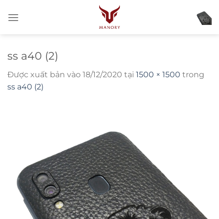
Bỏ
qua
nội
dung
ss a40 (2)
Được xuất bản vào
18/12/2020
tại
1500 × 1500
trong
ss a40 (2)