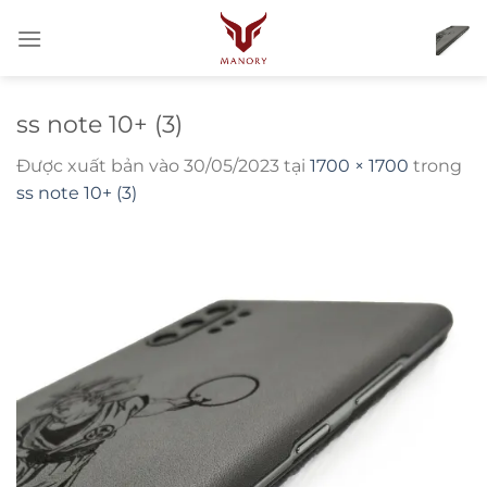
Bỏ
qua
nội
dung
ss note 10+ (3)
Được xuất bản vào
30/05/2023
tại
1700 × 1700
trong
ss note 10+ (3)