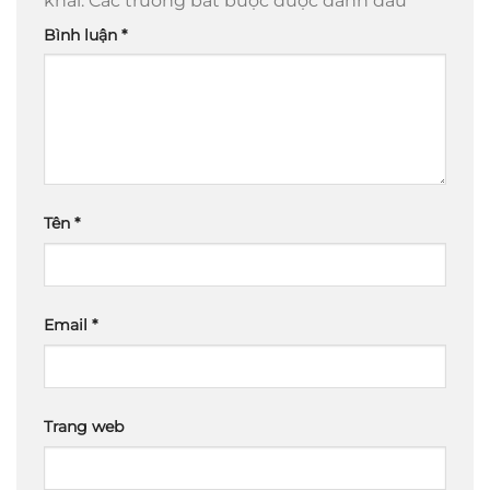
khai.
Các trường bắt buộc được đánh dấu
*
Bình luận
*
Tên
*
Email
*
Trang web