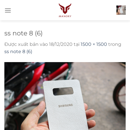
Bỏ
qua
nội
dung
ss note 8 (6)
Được xuất bản vào
18/12/2020
tại
1500 × 1500
trong
ss note 8 (6)