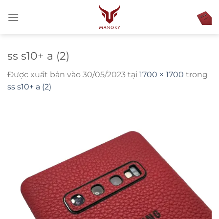
Bỏ
qua
nội
dung
ss s10+ a (2)
Được xuất bản vào
30/05/2023
tại
1700 × 1700
trong
ss s10+ a (2)