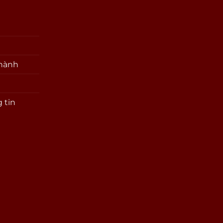
 hành
 tin