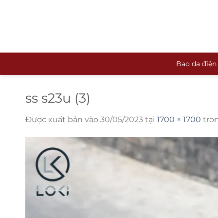
Bỏ
qua
nội
dung
Bao da điện
ss s23u (3)
Được xuất bản vào
30/05/2023
tại
1700 × 1700
tro