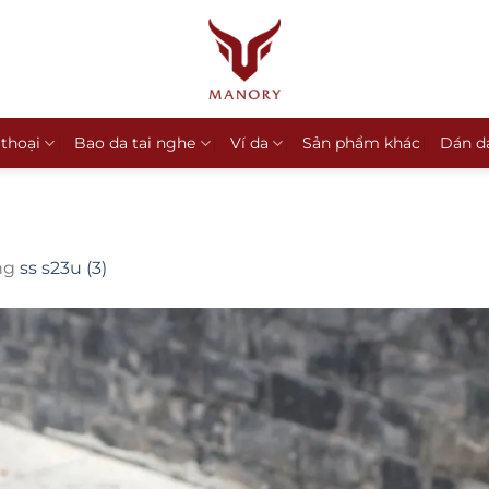
 thoại
Bao da tai nghe
Ví da
Sản phẩm khác
Dán d
ng
ss s23u (3)