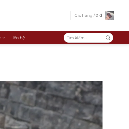
Giỏ hàng /
0
₫
Tìm
a
Liên hệ
kiếm: