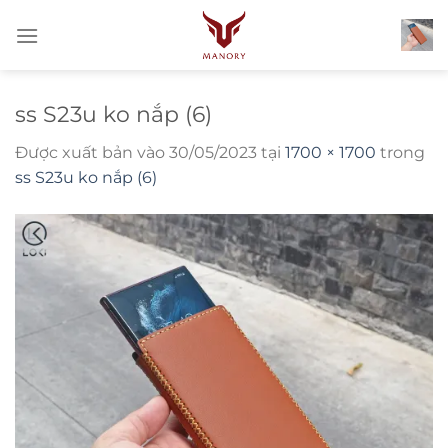
Bỏ
qua
nội
dung
ss S23u ko nắp (6)
Được xuất bản vào
30/05/2023
tại
1700 × 1700
trong
ss S23u ko nắp (6)