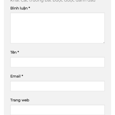
khai.
Các trường bắt buộc được đánh dấu
*
Bình luận
*
Tên
*
Email
*
Trang web