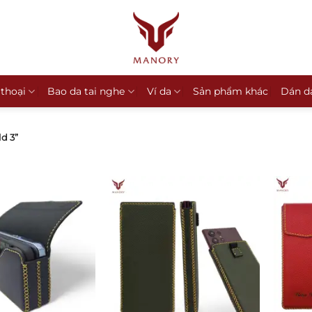
 thoại
Bao da tai nghe
Ví da
Sản phẩm khác
Dán d
d 3”