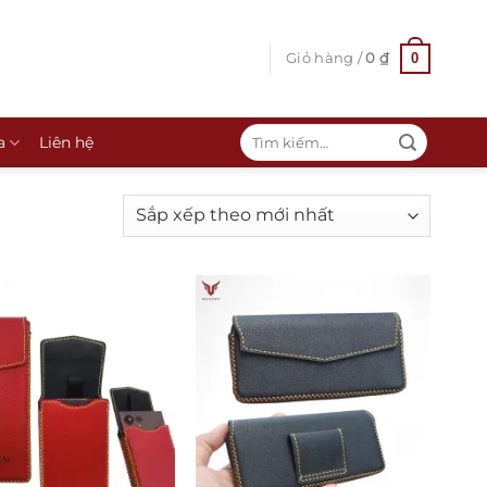
0
Giỏ hàng /
0
₫
Tìm
a
Liên hệ
kiếm: