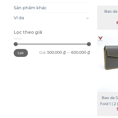
Sản phẩm khác
Bao da 
Ví da
Lọc theo giá
Giá
Giá
Giá:
500.000 ₫
—
600.000 ₫
Lọc
tối
tối
thiểu
đa
Bao da 
Fold 1 | 2 |