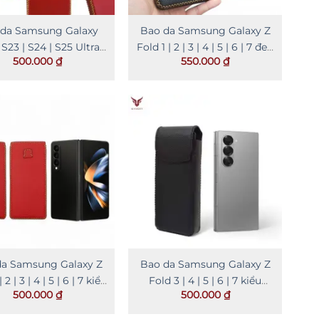
da Samsung Galaxy
Bao da Samsung Galaxy Z
 S23 | S24 | S25 Ultra
Fold 1 | 2 | 3 | 4 | 5 | 6 | 7 đeo
500.000
₫
550.000
₫
kiểu đứng
thắt lưng
da Samsung Galaxy Z
Bao da Samsung Galaxy Z
 2 | 3 | 4 | 5 | 6 | 7 kiểu
Fold 3 | 4 | 5 | 6 | 7 kiểu
500.000
₫
500.000
₫
hộp
đứng