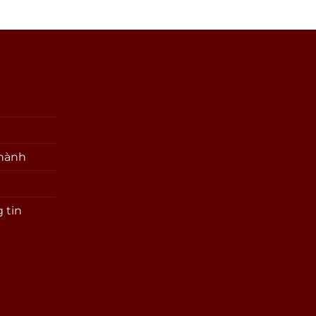
 hành
 tin