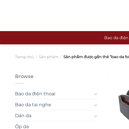
Bỏ
qua
nội
dung
Bao da điện
Trang chủ
/
Sản phẩm
/
Sản phẩm được gắn thẻ “bao da fol
Browse
Bao da điện thoại
Bao da tai nghe
Dán da
Ốp da