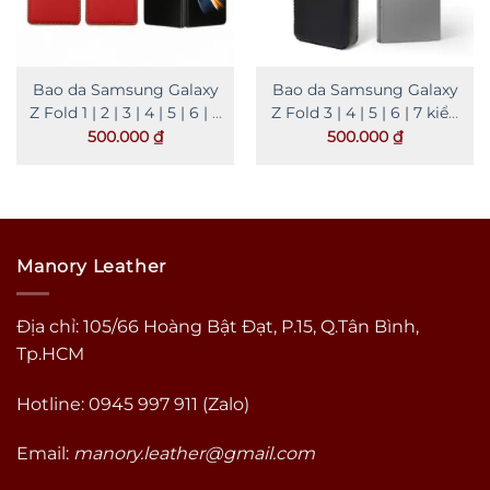
Bao da Samsung Galaxy
Bao da Samsung Galaxy
Z Fold 1 | 2 | 3 | 4 | 5 | 6 | 7
Z Fold 3 | 4 | 5 | 6 | 7 kiểu
kiểu hộp
đứng
500.000
₫
500.000
₫
Manory Leather
Địa chỉ: 105/66 Hoàng Bật Đạt, P.15, Q.Tân Bình,
Tp.HCM
Hotline: 0945 997 911 (Zalo)
Email:
manory.leather@gmail.com