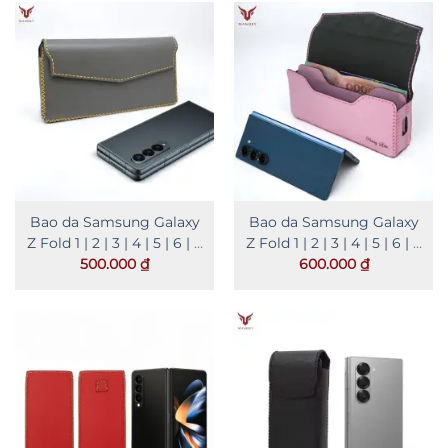
Bao da Samsung Galaxy
Bao da Samsung Galaxy
Z Fold 1 | 2 | 3 | 4 | 5 | 6 | 7
Z Fold 1 | 2 | 3 | 4 | 5 | 6 | 7
kiểu ngang
kèm ngăn tiền
500.000
₫
600.000
₫