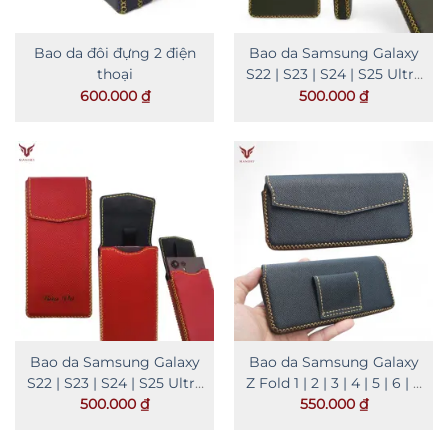
Bao da đôi đựng 2 điện
Bao da Samsung Galaxy
thoại
S22 | S23 | S24 | S25 Ultra
kiểu hộp
600.000
₫
500.000
₫
Bao da Samsung Galaxy
Bao da Samsung Galaxy
S22 | S23 | S24 | S25 Ultra
Z Fold 1 | 2 | 3 | 4 | 5 | 6 | 7
kiểu đứng
đeo thắt lưng
500.000
₫
550.000
₫