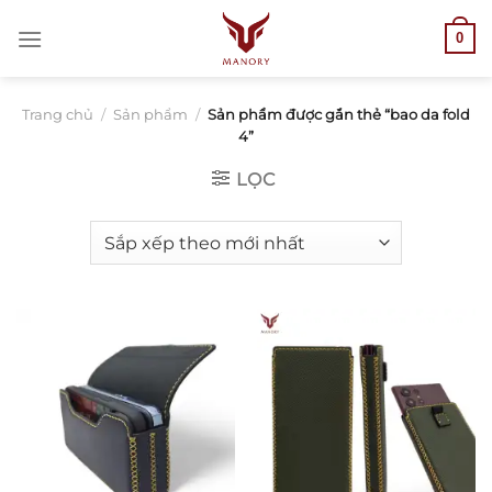
Bỏ
0
qua
nội
dung
Trang chủ
/
Sản phẩm
/
Sản phẩm được gắn thẻ “bao da fold
4”
LỌC