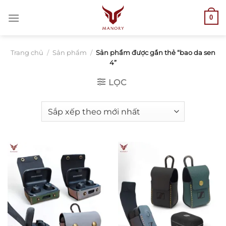
Bỏ
0
qua
nội
dung
Trang chủ
/
Sản phẩm
/
Sản phẩm được gắn thẻ “bao da sen
4”
LỌC