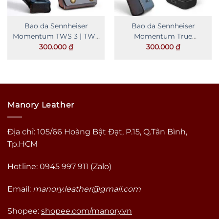
Bao da Sennheiser
Bao da Sennheiser
Momentum TWS 3 | TWS
Momentum True
4 dạng ngang
Wireless 3 | 4 dạng hộp
300.000
₫
300.000
₫
Manory Leather
Địa chỉ: 105/66 Hoàng Bật Đạt, P.15, Q.Tân Bình,
Tp.HCM
Hotline: 0945 997 911 (Zalo)
Email:
manory.leather@gmail.com
Shopee:
shopee.com/manory.vn