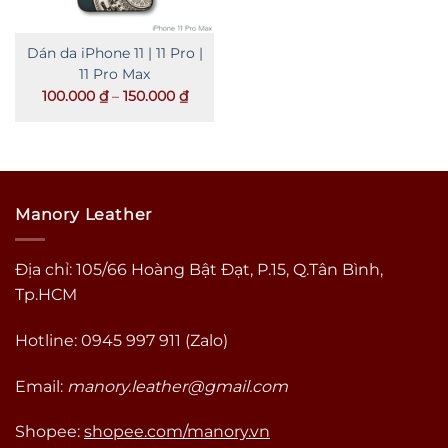
Dán da iPhone 11 | 11 Pro |
11 Pro Max
Khoảng
100.000
₫
–
150.000
₫
giá:
từ
100.000 ₫
đến
150.000 ₫
Manory Leather
Địa chỉ: 105/66 Hoàng Bật Đạt, P.15, Q.Tân Bình,
Tp.HCM
Hotline: 0945 997 911 (Zalo)
Email:
manory.leather@gmail.com
Shopee:
shopee.com/manory.vn