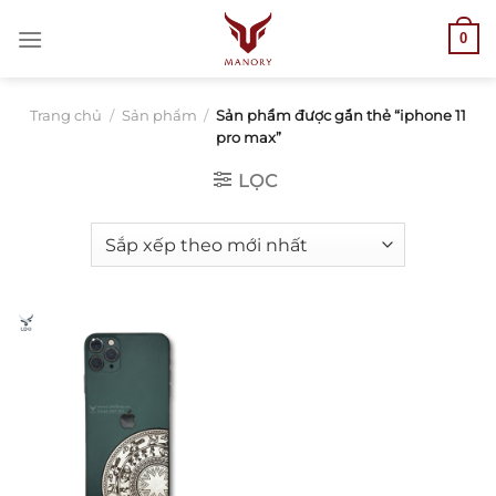
Bỏ
0
qua
nội
dung
Trang chủ
/
Sản phẩm
/
Sản phẩm được gắn thẻ “iphone 11
pro max”
LỌC