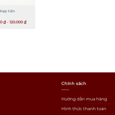
Kẹp tiền
Khoảng
00
₫
–
120.000
₫
giá:
từ
100.000 ₫
đến
120.000 ₫
Chính sách
Hướng dẫn mua hàng
Hình thức thanh toán