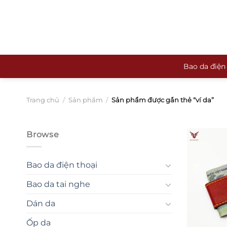
Bỏ
qua
nội
dung
Bao da điện
Trang chủ
/
Sản phẩm
/
Sản phẩm được gắn thẻ “ví da”
Browse
Bao da điện thoại
Bao da tai nghe
Dán da
Ốp da