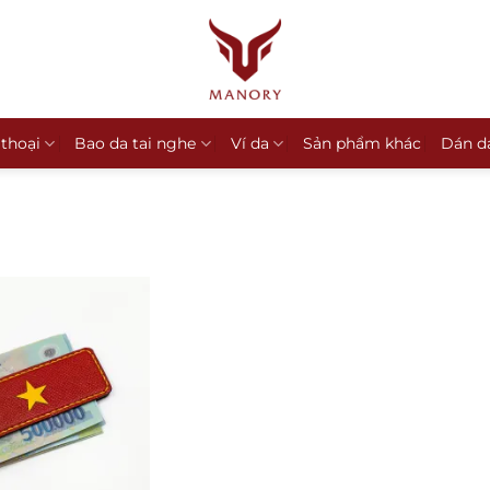
 thoại
Bao da tai nghe
Ví da
Sản phẩm khác
Dán d