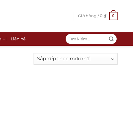
0
Giỏ hàng /
0
₫
Tìm
a
Liên hệ
kiếm: