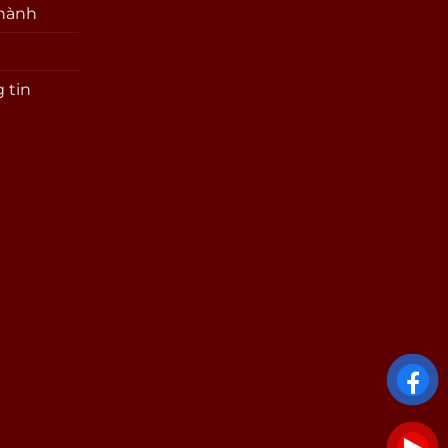
 hành
 tin