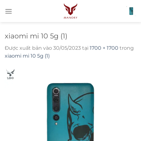
Bỏ
qua
nội
dung
xiaomi mi 10 5g (1)
Được xuất bản vào
30/05/2023
tại
1700 × 1700
trong
xiaomi mi 10 5g (1)