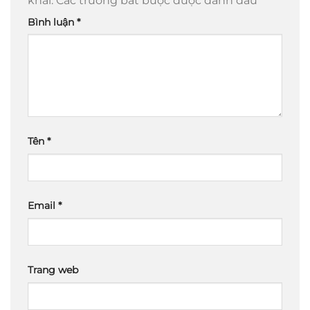
khai.
Các trường bắt buộc được đánh dấu
*
Bình luận
*
Tên
*
Email
*
Trang web