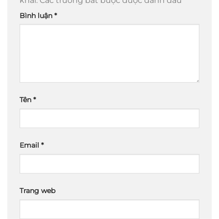
khai.
Các trường bắt buộc được đánh dấu
*
Bình luận
*
Tên
*
Email
*
Trang web