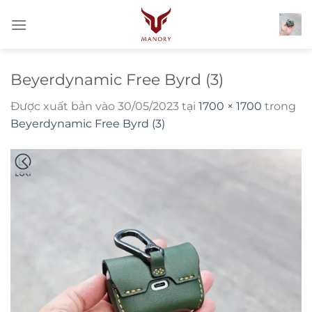
Bỏ
qua
nội
dung
Beyerdynamic Free Byrd (3)
Được xuất bản vào
30/05/2023
tại
1700 × 1700
trong
Beyerdynamic Free Byrd (3)