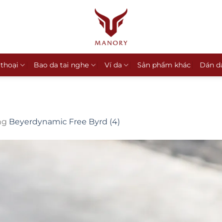
 thoại
Bao da tai nghe
Ví da
Sản phẩm khác
Dán d
ng
Beyerdynamic Free Byrd (4)