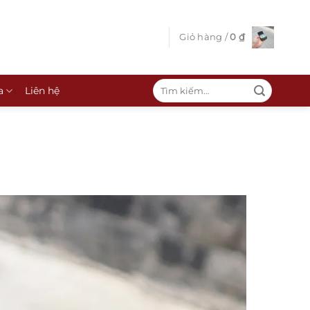
Giỏ hàng /
0
₫
Tìm
a
Liên hệ
kiếm: