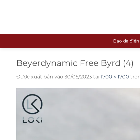
Bỏ
qua
nội
dung
Bao da điện
Beyerdynamic Free Byrd (4)
Được xuất bản vào
30/05/2023
tại
1700 × 1700
tro