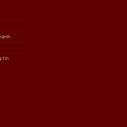
 hành
 tin