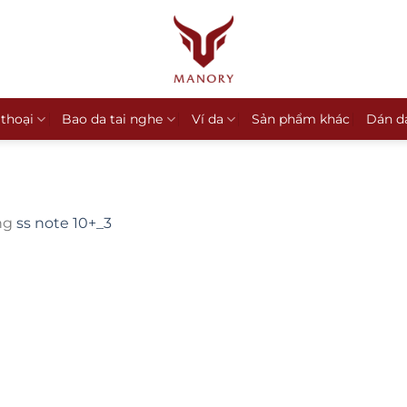
 thoại
Bao da tai nghe
Ví da
Sản phẩm khác
Dán d
ng
ss note 10+_3