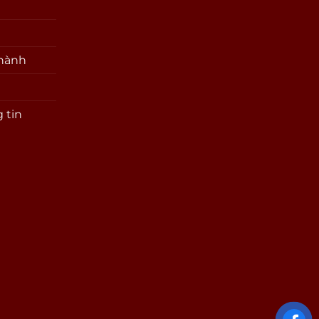
 hành
 tin