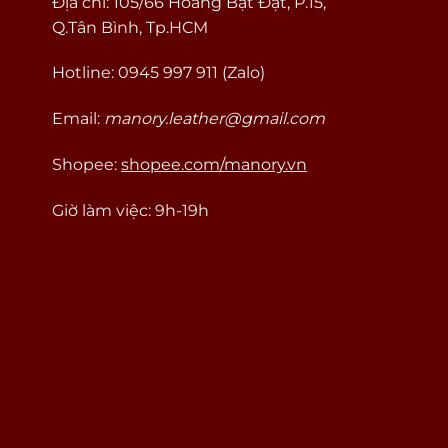
Địa chỉ: 105/66 Hoàng Bật Đạt, P.15,
Q.Tân Bình, Tp.HCM
Hotline: 0945 997 911 (Zalo)
Email:
manory.leather@gmail.com
Shopee:
shopee.com/manory.vn
Giờ làm việc: 9h-19h