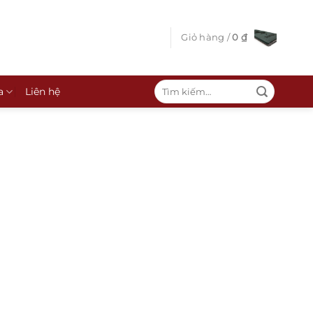
Giỏ hàng /
0
₫
Tìm
a
Liên hệ
kiếm: