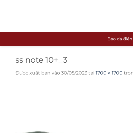
Bỏ
qua
nội
dung
Bao da điện
ss note 10+_3
Được xuất bản vào
30/05/2023
tại
1700 × 1700
tro