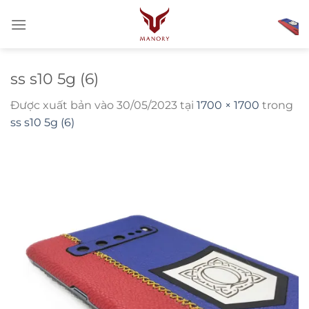
Bỏ
qua
nội
dung
ss s10 5g (6)
Được xuất bản vào
30/05/2023
tại
1700 × 1700
trong
ss s10 5g (6)